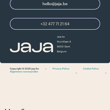
hello@jaja.be
+32 477 71 21 64
JaJa bv
Muinklaan 6
9000 Gent
Belgium
Copyright © 2025 jaja bv
–
Privacy Policy
Cookie Policy
Algemene voorwaarden
–
–