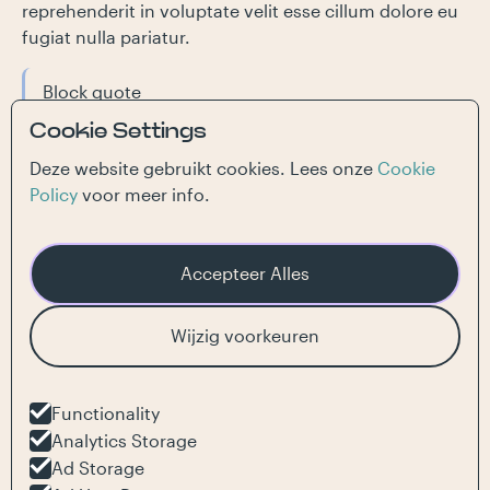
reprehenderit in voluptate velit esse cillum dolore eu
fugiat nulla pariatur.
Block quote
Cookie Settings
Ordered list
Deze website gebruikt cookies. Lees onze
Cookie
Item 1
Policy
voor meer info.
Item 2
Item 3
Unordered list
Accepteer Alles
Item A
Item B
Wijzig voorkeuren
Item C
Text link
Functionality
Analytics Storage
Bold text
Ad Storage