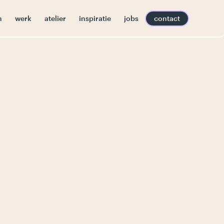
n
werk
atelier
inspiratie
jobs
contact