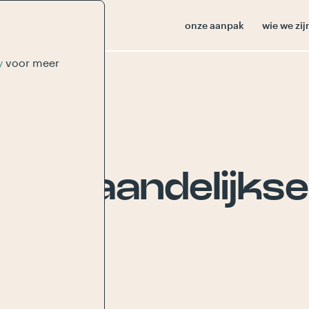
onze aanpak
wie we zij
y
voor meer
ze
maandelijkse