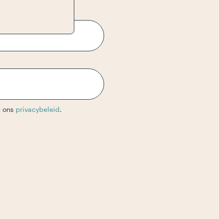
t ons
privacybeleid
.