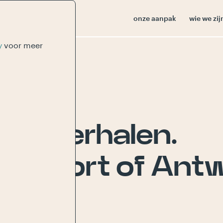
onze aanpak
wie we zij
y
voor meer
vol verhalen.
oor Port of Ant