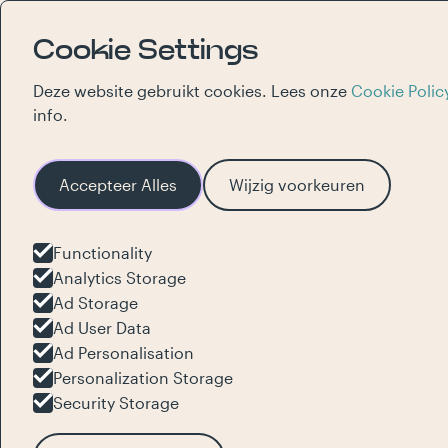
Cookie Settings
Deze website gebruikt cookies. Lees onze
Cookie Polic
info.
Accepteer Alles
Wijzig voorkeuren
Functionality
Een haven 
Analytics Storage
Ad Storage
Content v
Ad User Data
Ad Personalisation
Personalization Storage
Bruges.
Security Storage