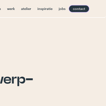
n
werk
atelier
inspiratie
jobs
contact
werp-